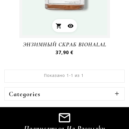
shopping_cart
visibility
ЭНЗИМНЫЙ СКРАБ BIOHALAL
Цена
37,90 €
Показано 1-1 из 1
Categories

Подписаться На Рассылку